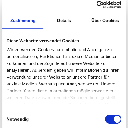
des Auftrages nach Maßgabe des Bundesdatenschutzgesetzes
selbst zu verarbeiten oder durch Dritte verarbeiten zu lassen.
Zustimmung
Details
Über Cookies
6. Vergütung
a)
Die Vergütung für den jeweiligen Auftrag richtet sich – so
Diese Webseite verwendet Cookies
weit im Einzelfall nichts anderes vereinbart wird – nach der von
dem Auftragnehmer im Geschäftsverkehr verwendeten
Wir verwenden Cookies, um Inhalte und Anzeigen zu
Vergütungsübersicht. Auslagen und Umsatzsteuer werden
personalisieren, Funktionen für soziale Medien anbieten
zusätzlich berechnet. Der Auftragnehmer kann angemessene
zu können und die Zugriffe auf unsere Website zu
Vorschüsse auf Vergütung und Auslagenersatz verlangen und
analysieren. Außerdem geben wir Informationen zu Ihrer
die Übergabe oder Übermittlung des Auftragsergebnisses von
Verwendung unserer Website an unsere Partner für
der Erfüllung der vorgenannten Ansprüche abhängig machen,
soziale Medien, Werbung und Analysen weiter. Unsere
ausgenommen bei Geringfügigkeit des Rückstandes.
Partner führen diese Informationen möglicherweise mit
b)
Die Aufrechnung gegen Forderungen des Auftragnehmers ist
weiteren Daten zusammen, die Sie ihnen bereitgestellt
nur mit unbestrittenen oder rechtskräftig festgestellten
haben oder die sie im Rahmen Ihrer Nutzung der Dienste
Forderungen zulässig.
gesammelt haben.
Einwilligungsauswahl
Notwendig
7. Aufbewahrung und Herausgabe von